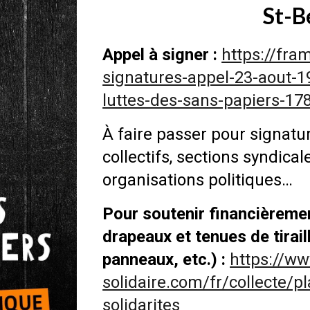
St-B
Appel à signer :
https://fra
signatures-appel-23-aout-1
luttes-des-sans-papiers-1
À faire passer pour signatur
collectifs, sections syndical
organisations politiques…
Pour soutenir financièreme
drapeaux et tenues de tirail
panneaux, etc.) :
https://w
solidaire.com/fr/collecte/
solidarites