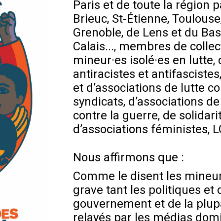
Paris et de toute la région p
Brieuc, St-Étienne, Toulouse,
Grenoble, de Lens et du Ba
Calais..., membres de collec
mineur·es isolé·es en lutte, 
antiracistes et antifascist
et d’associations de lutte c
syndicats, d’associations de 
contre la guerre, de solidari
d’associations féministes, L
Nous affirmons que :
Comme le disent les mineur·e
grave tant les politiques et
gouvernement et de la plupa
relayés par les médias domi