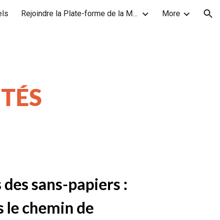
els
Rejoindre la Plate-forme de la MARCHE DES SOLIDARITÉS
More
ion
ITÉS
 des sans-papiers :
 le chemin de